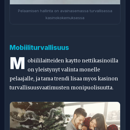
Pelaamisen hallinta on avainasemassa turvallisessa
kasinokokemuksessa
Mobiiliturvallisuus
M
obiililaitteiden kaytto nettikasinoilla
on yleistynyt valinta monelle
pelaajalle, ja tama trendi lisaa myos kasinon
turvallisuusvaatimusten monipuolisuutta.