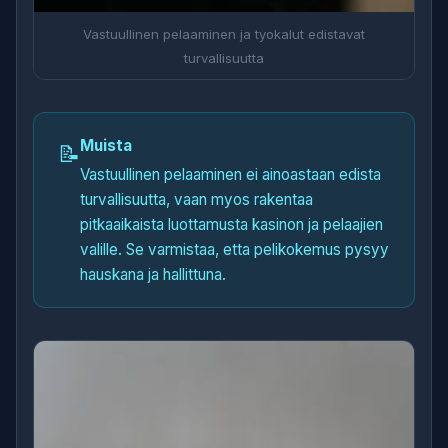
Vastuullinen pelaaminen ja tyokalut edistavat
turvallisuutta
Muista
📝
Vastuullinen pelaaminen ei ainoastaan edista
turvallisuutta, vaan myos rakentaa
pitkaaikaista luottamusta kasinon ja pelaajien
valille. Se varmistaa, etta pelikokemus pysyy
hauskana ja hallittuna.