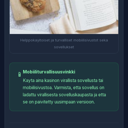
Helppokayitoiset ja turvalliset mobiilisivustot seka
sovellukset
Mobiiliturvallisuusvinkki
📱
Kayta aina kasinon virallista sovellusta tai
mobiilisivustoa. Varmista, etta sovellus on
ladattu virallisesta sovelluskaupasta ja etta
se on paivitetty uusimpaan versioon.