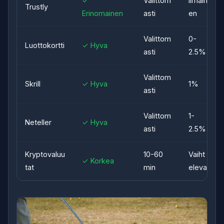
✓
Valittom
Ilmain
Trustly
Erinomainen
asti
en
Valittom
0-
Luottokortti
✓ Hyva
asti
2.5%
Valittom
Skrill
✓ Hyva
1%
asti
Valittom
1-
Neteller
✓ Hyva
asti
2.5%
Kryptovaluu
10-60
Vaiht
✓ Korkea
tat
min
eleva