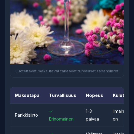
Luotettavat maksutavat takaavat turvalliset rahansiirrot
Maksutapa
Turvallisuus
Nopeus
Kulut
✓
1-3
Ilmain
Pankkisiirto
Erinomainen
paivaa
en