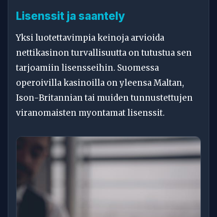
Lisenssit ja saantely
Yksi luotettavimpia keinoja arvioida
nettikasinon turvallisuutta on tutustua sen
tarjoamiin lisensseihin. Suomessa
operoivilla kasinoilla on yleensa Maltan,
Ison-Britannian tai muiden tunnustettujen
viranomaisten myontamat lisenssit.