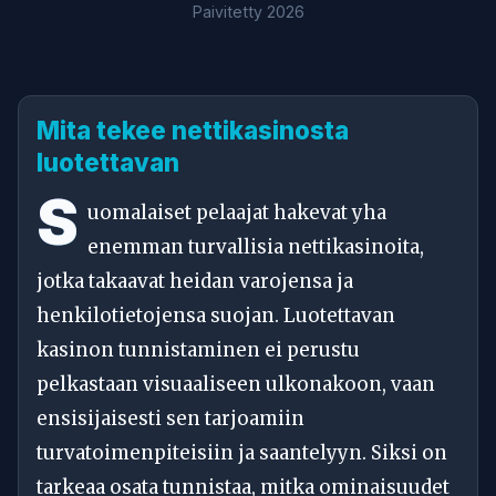
Paivitetty 2026
Mita tekee nettikasinosta
luotettavan
S
uomalaiset pelaajat hakevat yha
enemman turvallisia nettikasinoita,
jotka takaavat heidan varojensa ja
henkilotietojensa suojan. Luotettavan
kasinon tunnistaminen ei perustu
pelkastaan visuaaliseen ulkonakoon, vaan
ensisijaisesti sen tarjoamiin
turvatoimenpiteisiin ja saantelyyn. Siksi on
tarkeaa osata tunnistaa, mitka ominaisuudet