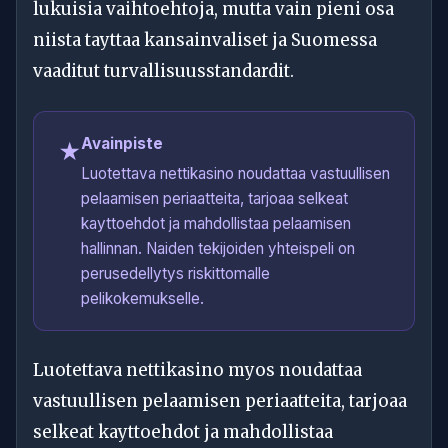
lukuisia vaihtoehtoja, mutta vain pieni osa
niista tayttaa kansainvaliset ja Suomessa
vaaditut turvallisuusstandardit.
Avainpiste
★
Luotettava nettikasino noudattaa vastuullisen
pelaamisen periaatteita, tarjoaa selkeat
kayttoehdot ja mahdollistaa pelaamisen
hallinnan. Naiden tekijoiden yhteispeli on
perusedellytys riskittomalle
pelikokemukselle.
Luotettava nettikasino myos noudattaa
vastuullisen pelaamisen periaatteita, tarjoaa
selkeat kayttoehdot ja mahdollistaa