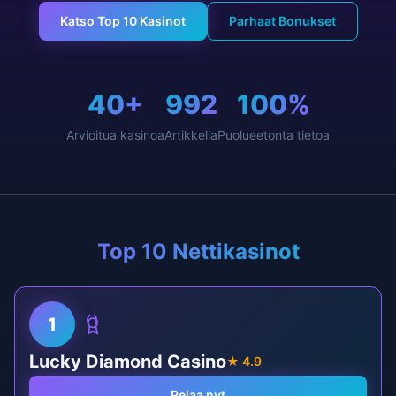
Katso Top 10 Kasinot
Parhaat Bonukset
40+
992
100%
Arvioitua kasinoa
Artikkelia
Puolueetonta tietoa
Top 10 Nettikasinot
1
Lucky Diamond Casino
★ 4.9
Pelaa nyt