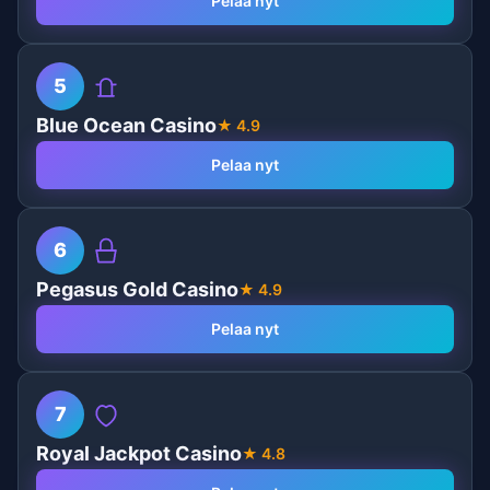
Pelaa nyt
5
Blue Ocean Casino
★ 4.9
Pelaa nyt
6
Pegasus Gold Casino
★ 4.9
Pelaa nyt
7
Royal Jackpot Casino
★ 4.8