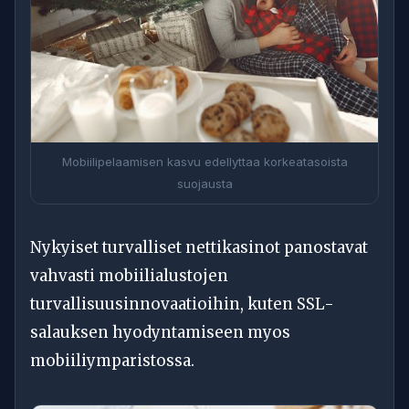
Mobiilipelaamisen kasvu edellyttaa korkeatasoista
suojausta
Nykyiset turvalliset nettikasinot panostavat
vahvasti mobiilialustojen
turvallisuusinnovaatioihin, kuten SSL-
salauksen hyodyntamiseen myos
mobiiliymparistossa.