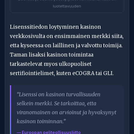
luotettavuuden
Lisenssitiedon loytyminen kasinon
verkkosivulta on ensimmainen merkki siita,
etta kyseessa on laillinen ja valvottu toimija.
Taman lisaksi kasinon toimintaa
tarkastelevat myos ulkopuoliset
sertifiointielimet, kuten eCOGRA tai GLI.
“Lisenssi on kasinon turvallisuuden
selkein merkki. Se tarkoittaa, etta
viranomainen on arvioinut ja hyvaksynyt
kasinon toiminnan.”
— Euroopan peliteollisuusliitto