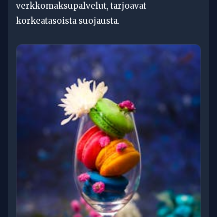
verkkomaksupalvelut, tarjoavat
korkeatasoista suojausta.