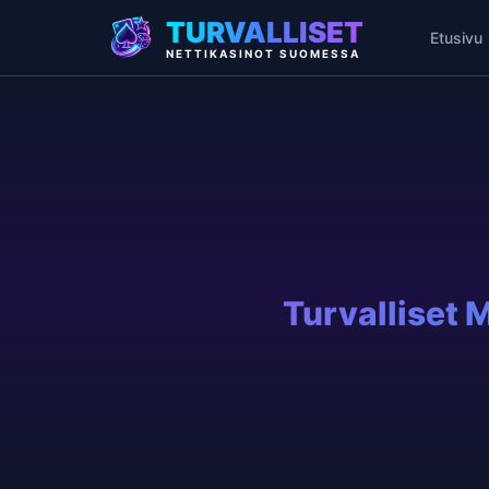
TURVALLISET
Etusivu
NETTIKASINOT SUOMESSA
Turvalliset 