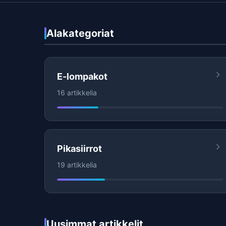
Alakategoriat
E-lompakot
16 artikkelia
Pikasiirrot
19 artikkelia
Uusimmat artikkelit