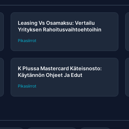
Leasing Vs Osamaksu: Vertailu
Yrityksen Rahoitusvaihtoehtoihin
Pikasiirrot
K Plussa Mastercard Käteisnosto:
Käytännön Ohjeet Ja Edut
Pikasiirrot