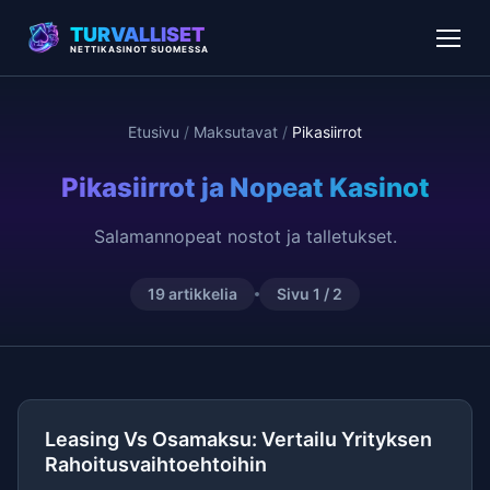
TURVALLISET
NETTIKASINOT SUOMESSA
Etusivu
/
Maksutavat
/
Pikasiirrot
Pikasiirrot ja Nopeat Kasinot
Salamannopeat nostot ja talletukset.
19 artikkelia
Sivu 1 / 2
Leasing Vs Osamaksu: Vertailu Yrityksen
Rahoitusvaihtoehtoihin