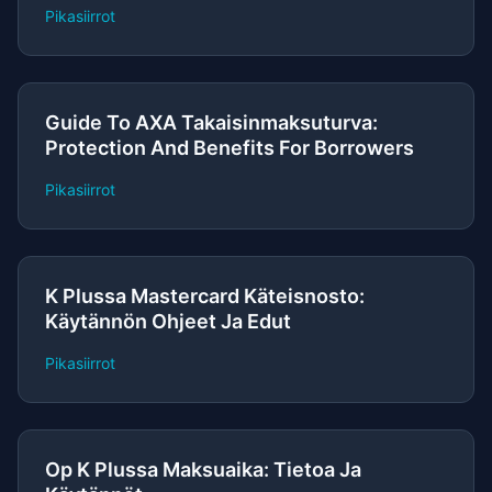
Pikasiirrot
Guide To AXA Takaisinmaksuturva:
Protection And Benefits For Borrowers
Pikasiirrot
K Plussa Mastercard Käteisnosto:
Käytännön Ohjeet Ja Edut
Pikasiirrot
Op K Plussa Maksuaika: Tietoa Ja