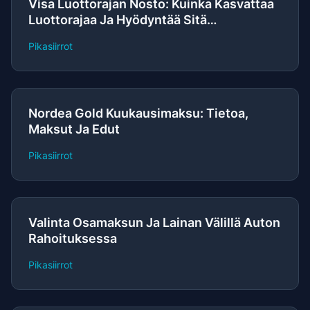
Visa Luottorajan Nosto: Kuinka Kasvattaa
Luottorajaa Ja Hyödyntää Sitä
Taloudellisesti
Pikasiirrot
Nordea Gold Kuukausimaksu: Tietoa,
Maksut Ja Edut
Pikasiirrot
Valinta Osamaksun Ja Lainan Välillä Auton
Rahoituksessa
Pikasiirrot