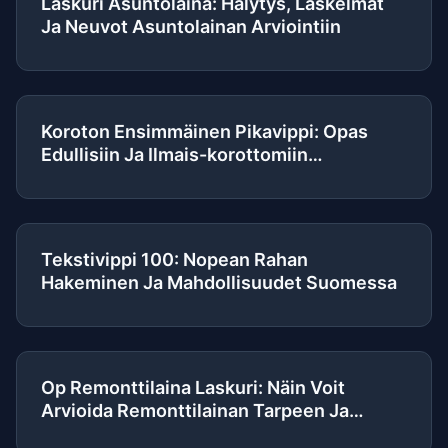
Laskuri Asuntolaina: Hälytys, Laskelmat
Ja Neuvot Asuntolainan Arviointiin
Koroton Ensimmäinen Pikavippi: Opas
Edullisiin Ja Ilmais-korottomiin
Lainavaihtoehtoihin
Tekstivippi 100: Nopean Rahan
Hakeminen Ja Mahdollisuudet Suomessa
Op Remonttilaina Laskuri: Näin Voit
Arvioida Remonttilainan Tarpeen Ja
Kustannukset