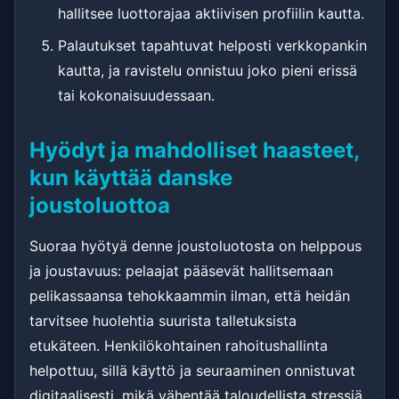
hallitsee luottorajaa aktiivisen profiilin kautta.
Palautukset tapahtuvat helposti verkkopankin
kautta, ja ravistelu onnistuu joko pieni erissä
tai kokonaisuudessaan.
Hyödyt ja mahdolliset haasteet,
kun käyttää danske
joustoluottoa
Suoraa hyötyä denne joustoluotosta on helppous
ja joustavuus: pelaajat pääsevät hallitsemaan
pelikassaansa tehokkaammin ilman, että heidän
tarvitsee huolehtia suurista talletuksista
etukäteen. Henkilökohtainen rahoitushallinta
helpottuu, sillä käyttö ja seuraaminen onnistuvat
digitaalisesti, mikä vähentää taloudellista stressiä