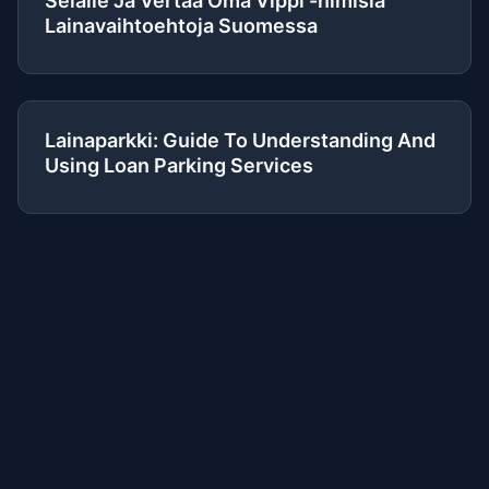
Selaile Ja Vertaa Oma Vippi -nimisiä
Lainavaihtoehtoja Suomessa
Lainaparkki: Guide To Understanding And
Using Loan Parking Services