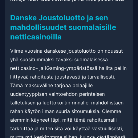
Danske Joustoluotto ja sen
mahdollisuudet suomalaisille
netticasinoilla
Viime vuosina danskese joustoluotto on noussut
yhä suositummaksi tavaksi suomalaisessa
netticasino- ja iGaming-ympäristössä hallita peliin
liittyvää rahoitusta joustavasti ja turvallisesti.
Tämä maksuväline tarjoaa pelaajille
uudentyyppisen vaihtoehdon perinteisen
talletuksen ja luottokortin rinnalle, mahdollistaen
rahan käytön ilman suuria sitoumuksia. Olemme
aiemmin käyneet läpi, mitä tämä rahoitusmalli
tarkoittaa ja miten sitä voi käyttää vastuullisesti,
mutta nyt keskitymme siihen, kuinka käytännössä