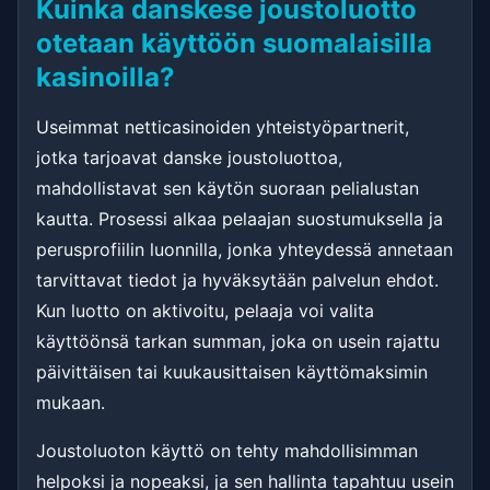
Kuinka danskese joustoluotto
otetaan käyttöön suomalaisilla
kasinoilla?
Useimmat netticasinoiden yhteistyöpartnerit,
jotka tarjoavat danske joustoluottoa,
mahdollistavat sen käytön suoraan pelialustan
kautta. Prosessi alkaa pelaajan suostumuksella ja
perusprofiilin luonnilla, jonka yhteydessä annetaan
tarvittavat tiedot ja hyväksytään palvelun ehdot.
Kun luotto on aktivoitu, pelaaja voi valita
käyttöönsä tarkan summan, joka on usein rajattu
päivittäisen tai kuukausittaisen käyttömaksimin
mukaan.
Joustoluoton käyttö on tehty mahdollisimman
helpoksi ja nopeaksi, ja sen hallinta tapahtuu usein