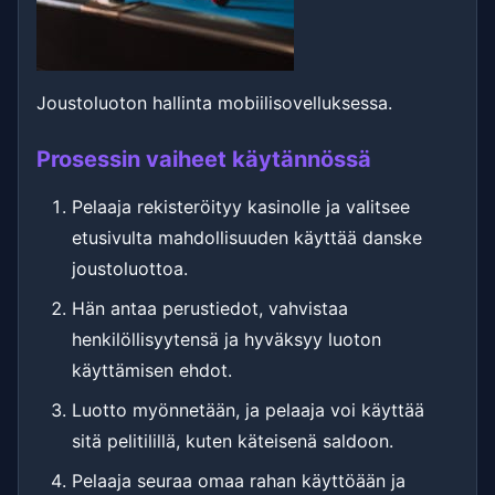
Joustoluoton hallinta mobiilisovelluksessa.
Prosessin vaiheet käytännössä
Pelaaja rekisteröityy kasinolle ja valitsee
etusivulta mahdollisuuden käyttää danske
joustoluottoa.
Hän antaa perustiedot, vahvistaa
henkilöllisyytensä ja hyväksyy luoton
käyttämisen ehdot.
Luotto myönnetään, ja pelaaja voi käyttää
sitä pelitilillä, kuten käteisenä saldoon.
Pelaaja seuraa omaa rahan käyttöään ja