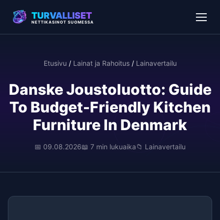
TURVALLISET
NETTIKASINOT SUOMESSA
Etusivu
/
Lainat ja Rahoitus
/
Lainavertailu
Danske Joustoluotto: Guide
To Budget-Friendly Kitchen
Furniture In Denmark
📅 09.08.2026
📖 7 min lukuaika
📁 Lainavertailu