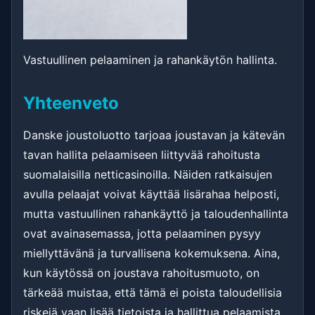
Vastuullinen pelaaminen ja rahankäytön hallinta.
Yhteenveto
Danske joustoluotto tarjoaa joustavan ja kätevän
tavan hallita pelaamiseen liittyvää rahoitusta
suomalaisilla netticasinoilla. Näiden ratkaisujen
avulla pelaajat voivat käyttää lisärahaa helposti,
mutta vastuullinen rahankäyttö ja taloudenhallinta
ovat avainasemassa, jotta pelaaminen pysyy
miellyttävänä ja turvallisena kokemuksena. Aina,
kun käytössä on joustava rahoitusmuoto, on
tärkeää muistaa, että tämä ei poista taloudellisia
riskejä vaan lisää tietoista ja hallittua pelaamista.