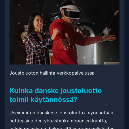
Joustoluoton hallinta verkkopalvelussa.
Kuinka danske joustoluotto
toimii käytännössä?
Useimmiten danskese joustoluotto myönnetään
netticasinoiden yhteistyökumppanien kautta,
jolloin pelaaja voi hakea sitä suoraan pelialustan