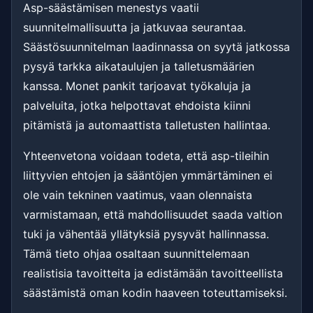
Asp-säästämisen menestys vaatii
suunnitelmallisuutta ja jatkuvaa seurantaa.
Säästösuunnitelman laadinnassa on syytä jatkossa
pysyä tarkka aikataulujen ja talletusmäärien
kanssa. Monet pankit tarjoavat työkaluja ja
palveluita, jotka helpottavat ehdoista kiinni
pitämistä ja automaattista talletusten hallintaa.
Yhteenvetona voidaan todeta, että asp-tileihin
liittyvien ehtojen ja sääntöjen ymmärtäminen ei
ole vain tekninen vaatimus, vaan olennaista
varmistamaan, että mahdollisuudet saada valtion
tuki ja vähentää yllätyksiä pysyvät hallinnassa.
Tämä tieto ohjaa osaltaan suunnittelemaan
realistisia tavoitteita ja edistämään tavoitteellista
säästämistä oman kodin haaveen toteuttamiseksi.