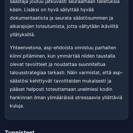
säästäjä joutuu jatkuvasti seuraamaan talletuksia
käsin. Lisäksi on hyvä säilyttää hyvää
dokumentaatiota ja seurata säästösummien ja
aikarajojen toteutumista, jotta vältytään ikäviiltä
yllätyksiltä.
Yhteenvetona, asp-ehdoista onnistuu parhaiten
kiinni pitäminen, kun ymmärtää niiden taustalla
olevat tavoitteet ja noudattaa suunniteltua
talousstrategiaa tarkasti. Näin varmistat, että asp-
säästösi kehittyvät tavoitteiden mukaisesti ja
pääset helposti toteuttamaan unelmiesi kodin
hankinnan ilman ylimääräisiä stressaavia yllättäviä
kuluja.
Tunnisteet