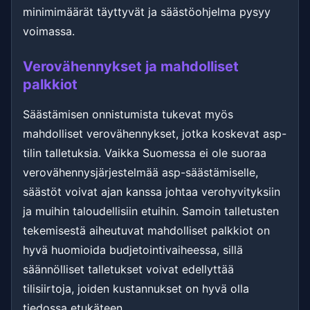
minimimäärät täyttyvät ja säästöohjelma pysyy
voimassa.
Verovähennykset ja mahdolliset
palkkiot
Säästämisen onnistumista tukevat myös
mahdolliset verovähennykset, jotka koskevat asp-
tilin talletuksia. Vaikka Suomessa ei ole suoraa
verovähennysjärjestelmää asp-säästämiselle,
säästöt voivat ajan kanssa johtaa verohyvityksiin
ja muihin taloudellisiin etuihin. Samoin talletusten
tekemisestä aiheutuvat mahdolliset palkkiot on
hyvä huomioida budjetointivaiheessa, sillä
säännölliset talletukset voivat edellyttää
tilisiirtoja, joiden kustannukset on hyvä olla
tiedossa etukäteen.