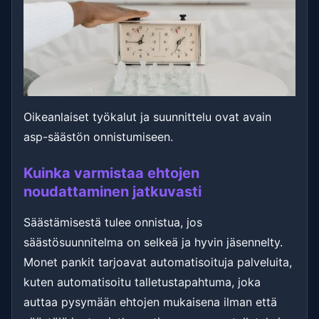
Oikeanlaiset työkalut ja suunnittelu ovat avain
asp-säästön onnistumiseen.
Kuinka varmistaa ehtojen
noudattaminen jatkuvasti
Säästämisestä tulee onnistua, jos
säästösuunnitelma on selkeä ja hyvin jäsennelty.
Monet pankit tarjoavat automatisoituja palveluita,
kuten automatisoitu talletustapahtuma, joka
auttaa pysymään ehtojen mukaisena ilman että