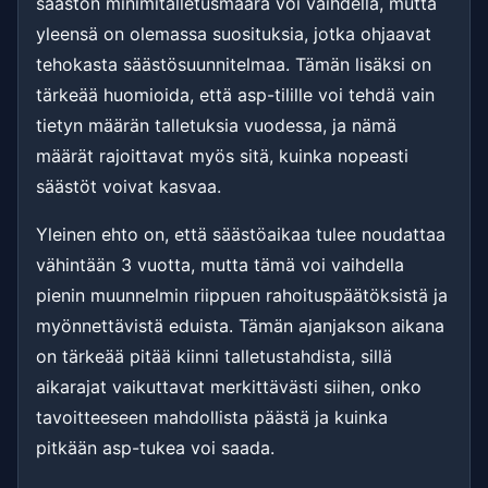
säästön minimitalletusmäärä voi vaihdella, mutta
yleensä on olemassa suosituksia, jotka ohjaavat
tehokasta säästösuunnitelmaa. Tämän lisäksi on
tärkeää huomioida, että asp-tilille voi tehdä vain
tietyn määrän talletuksia vuodessa, ja nämä
määrät rajoittavat myös sitä, kuinka nopeasti
säästöt voivat kasvaa.
Yleinen ehto on, että säästöaikaa tulee noudattaa
vähintään 3 vuotta, mutta tämä voi vaihdella
pienin muunnelmin riippuen rahoituspäätöksistä ja
myönnettävistä eduista. Tämän ajanjakson aikana
on tärkeää pitää kiinni talletustahdista, sillä
aikarajat vaikuttavat merkittävästi siihen, onko
tavoitteeseen mahdollista päästä ja kuinka
pitkään asp-tukea voi saada.