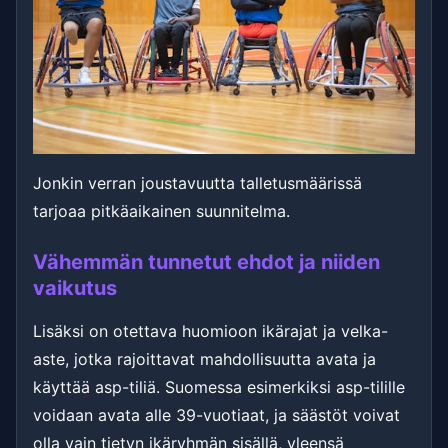
Jonkin verran joustavuutta talletusmäärissä
tarjoaa pitkäaikainen suunnitelma.
Vähemmän tunnetut ehdot ja niiden
vaikutus
Lisäksi on otettava huomioon ikärajat ja velka-
aste, jotka rajoittavat mahdollisuutta avata ja
käyttää asp-tiliä. Suomessa esimerkiksi asp-tilille
voidaan avata alle 39-vuotiaat, ja säästöt voivat
olla vain tietyn ikäryhmän sisällä, yleensä