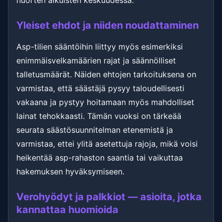
nuorten aikuisten keskuudessa.
Yleiset ehdot ja niiden noudattaminen
Asp-tilien sääntöihin liittyy myös esimerkiksi
enimmäisvelkamäärien rajat ja säännölliset
talletusmäärät. Näiden ehtojen tarkoituksena on
varmistaa, että säästäjä pysyy taloudellisesti
vakaana ja pystyy hoitamaan myös mahdolliset
lainat tehokkaasti. Tämän vuoksi on tärkeää
seurata säästösuunnitelman etenemistä ja
varmistaa, ettei ylitä asetettuja rajoja, mikä voisi
heikentää asp-rahaston saantia tai vaikuttaa
hakemuksen hyväksymiseen.
Verohyödyt ja palkkiot — asioita, jotka
kannattaa huomioida