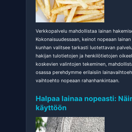
Verkkopalvelu mahdollistaa lainan hakemise
Kokonaisuudessaan, keinot nopeaan lainan sa
kunhan valitsee tarkasti luotettavan palvel
hakijan tulotietojen ja henkilötietojen oik
koskevien valintojen tekeminen, mahdollis
osassa perehdymme erilaisiin lainavaihtoehto
vaihtoehto nopeaan rahanhankintaan.
Halpaa lainaa nopeasti: Näin 
käyttöön