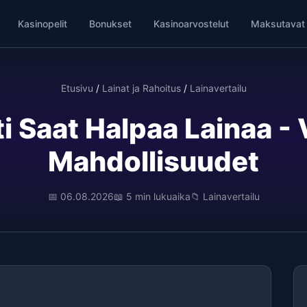
Kasinopelit
Bonukset
Kasinoarvostelut
Maksutavat
Etusivu
/
Lainat ja Rahoitus
/
Lainavertailu
 Saat Halpaa Lainaa - 
Mahdollisuudet
📅 06.08.2026
📖 5 min lukuaika
📁 Lainavertailu