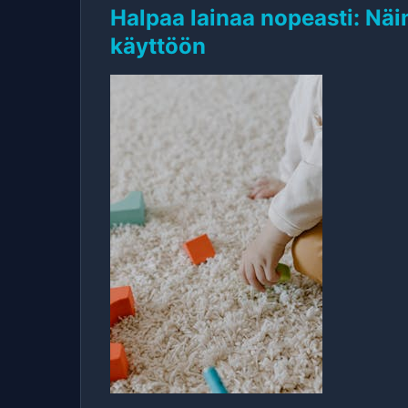
Halpaa lainaa nopeasti: Näin 
käyttöön