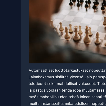
Automaattiset luottotarkastukset nopeutta
Lainahakemus sisältää yleensä vain peruspot
tulotiedot sekä mahdolliset vakuudet. Tieto
ja päätös voidaan tehdä jopa muutamassa m
myös mahdollisuuden tehdä lainan saanti täys
muilta instansseilta, mikä edelleen nopeutt