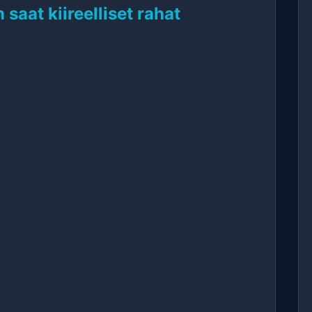
saat kiireelliset rahat