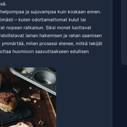
sä.
 helpompaa ja sujuvampaa kuin koskaan ennen.
ttömästi – kuten odottamattomat kulut tai
vat nopean ratkaisun. Siksi monet luottavat
mahdollistavat lainan hakemisen ja rahan saamisen
 ymmärtää, miten prosessi etenee, mitkä tekijät
si ottaa huomioon saavuttaakseen edullisen