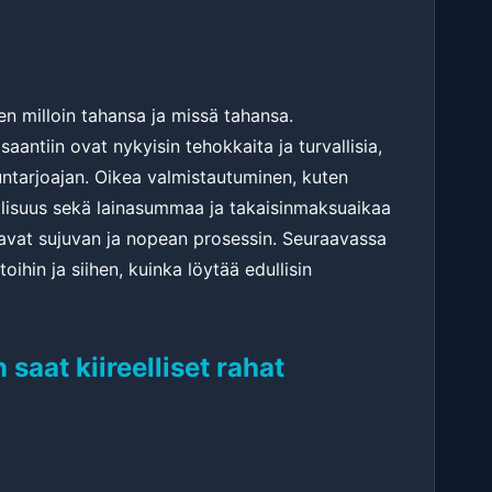
n milloin tahansa ja missä tahansa.
antiin ovat nykyisin tehokkaita ja turvallisia,
untarjoajan. Oikea valmistautuminen, kuten
eellisuus sekä lainasummaa ja takaisinmaksuaikaa
tavat sujuvan ja nopean prosessin. Seuraavassa
ihin ja siihen, kuinka löytää edullisin
saat kiireelliset rahat