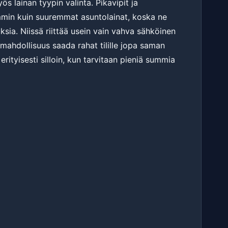
s lainan tyypin valinta. Pikavipit ja
mmin kuin suuremmat asuntolainat, koska ne
sia. Niissä riittää usein vain vahva sähköinen
mahdollisuus saada rahat tilille jopa saman
erityisesti silloin, kun tarvitaan pieniä summia