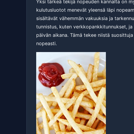
Yksi tärkeä tekijä nopeuden kannalta on myö
kulutusluotot menevät yleensä läpi nopea
sisältävät vähemmän vakuuksia ja tarkennuk
tunnistus, kuten verkkopankkitunnukset, ja 
päivän aikana. Tämä tekee niistä suosittuja 
nopeasti.