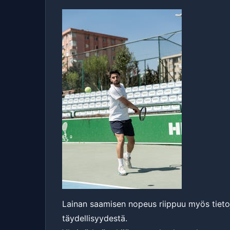
Lainan saamisen nopeus riippuu myös tieto
täydellisyydestä.