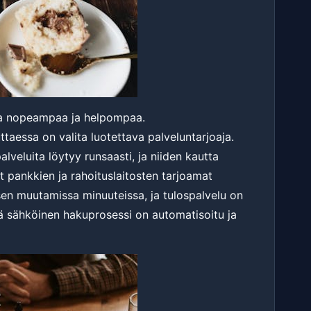
ta nopeampaa ja helpompaa.
aessa on valita luotettava palveluntarjoaja.
lveluita löytyy runsaasti, ja niiden kautta
 pankkien ja rahoituslaitosten tarjoamat
sen muutamissa minuuteissa, ja tulospalvelu on
tä sähköinen hakuprosessi on automatisoitu ja