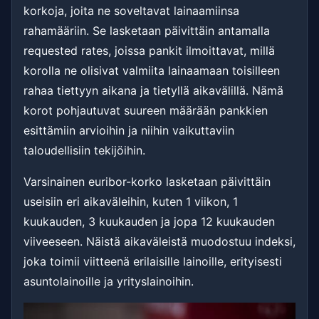
korkoja, joita ne soveltavat lainaamiinsa
rahamääriin. Se lasketaan päivittäin antamalla
requested rates, joissa pankit ilmoittavat, millä
korolla ne olisivat valmiita lainaamaan toisilleen
rahaa tiettyyn aikana ja tietyllä aikavälillä. Nämä
korot pohjautuvat suureen määrään pankkien
esittämiin arvioihin ja niihin vaikuttaviin
taloudellisiin tekijöihin.
Varsinainen euribor-korko lasketaan päivittäin
useisiin eri aikaväleihin, kuten 1 viikon, 1
kuukauden, 3 kuukauden ja jopa 12 kuukauden
viiveeseen. Näistä aikaväleistä muodostuu indeksi,
joka toimii viitteenä erilaisille lainoille, erityisesti
asuntolainoille ja yrityslainoihin.