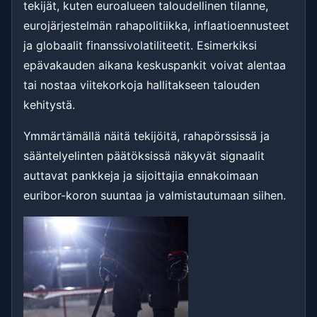
tekijät, kuten euroalueen taloudellinen tilanne,
eurojärjestelmän rahapolitiikka, inflaatioennusteet
ja globaalit finanssivolatiliteetit. Esimerkiksi
epävakauden aikana keskuspankit voivat alentaa
tai nostaa viitekorkoja hallitakseen talouden
kehitystä.
Ymmärtämällä näitä tekijöitä, rahapörssissä ja
sääntelyelinten päätöksissä näkyvät signaalit
auttavat pankkeja ja sijoittajia ennakoimaan
euribor-koron suuntaa ja valmistautumaan siihen.