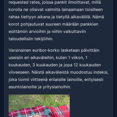
requested rates, joissa pankit ilmoittavat, millä
korolla ne olisivat valmiita lainaamaan toisilleen
rahaa tiettyyn aikana ja tietyllä aikavälillä. Nämä
korot pohjautuvat suureen määrään pankkien
esittämiin arvioihin ja niihin vaikuttaviin
taloudellisiin tekijöihin.
Varsinainen euribor-korko lasketaan päivittäin
useisiin eri aikaväleihin, kuten 1 viikon, 1
kuukauden, 3 kuukauden ja jopa 12 kuukauden
viiveeseen. Näistä aikaväleistä muodostuu indeksi,
joka toimii viitteenä erilaisille lainoille, erityisesti
asuntolainoille ja yrityslainoihin.