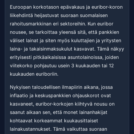
Euroopan korkotason epävakaus ja euribor-koron
liikehdintä heijastuvat suoraan suomalaisen
rahoitusmarkkinan eri sektoreihin. Kun euribor
nousee, se tarkoittaa yleensä sitä, että pankkien
väliset lainat ja siten myös kuluttajien ja yritysten
laina- ja takaisinmaksukulut kasvavat. Tämä näkyy
erityisesti pitkäaikaisissa asuntolainoissa, joiden
viitekorko pohjautuu usein 3 kuukauden tai 12
kuukauden euriboriin.
Nykyisen taloudellisen ilmapiirin aikana, jossa
inflaatio ja keskuspankkien ohjauskorot ovat
kasvaneet, euribor-korkojen kiihtyvä nousu on
saanut aikaan sen, että monet lainanhakijat
kohtaavat korkeammat kuukausittaiset
lainakustannukset. Tämä vaikuttaa suoraan