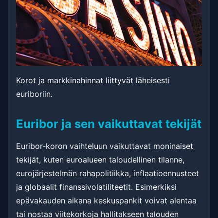
Korot ja markkinahinnat liittyvät läheisesti
euriboriin.
Euribor ja sen vaikuttavat tekijät
Euribor-koron vaihteluun vaikuttavat moninaiset
tekijät, kuten euroalueen taloudellinen tilanne,
eurojärjestelmän rahapolitiikka, inflaatioennusteet
ja globaalit finanssivolatiliteetit. Esimerkiksi
epävakauden aikana keskuspankit voivat alentaa
tai nostaa viitekorkoja hallitakseen talouden