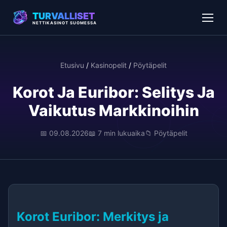
TURVALLISET
NETTIKASINOT SUOMESSA
Etusivu
/
Kasinopelit
/
Pöytäpelit
Korot Ja Euribor: Selitys Ja
Vaikutus Markkinoihin
📅 09.08.2026
📖 7 min lukuaika
📁 Pöytäpelit
Korot Euribor: Merkitys ja