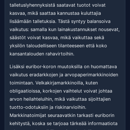
talletuslyhennyksistä saatavat tuotot voivat
kasvaa, mikä saattaa kannustaa kuluttajia
lisäämään talletuksia. Tästä syntyy balansoiva
vaikutus: samalla kun lainakustannukset nousevat,
säästöt voivat kasvaa, mikä vaikuttaa sekä
yksilön taloudelliseen tilanteeseen että koko
kansantalouden rahavirtoihin.
Lisäksi euribor-koron muutoksilla on huomattava
vaikutus eradarkkojen ja arvopaperimarkkinoiden
toimintaan. Velkakirjamarkkinoilla, kuten
obligaatioissa, korkojen vaihtelut voivat johtaa
arvon heilahteluihin, mikä vaikuttaa sijoittajien
tuotto-odotuksiin ja riskinarvioihin.
Markkinatoimijat seuraavatkin tarkasti euriborin
kehitystä, koska se tarjoaa tärkeää informaatiota