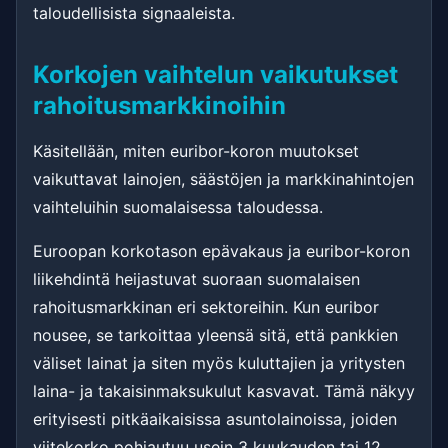
taloudellisista signaaleista.
Korkojen vaihtelun vaikutukset
rahoitusmarkkinoihin
Käsitellään, miten euribor-koron muutokset
vaikuttavat lainojen, säästöjen ja markkinahintojen
vaihteluihin suomalaisessa taloudessa.
Euroopan korkotason epävakaus ja euribor-koron
liikehdintä heijastuvat suoraan suomalaisen
rahoitusmarkkinan eri sektoreihin. Kun euribor
nousee, se tarkoittaa yleensä sitä, että pankkien
väliset lainat ja siten myös kuluttajien ja yritysten
laina- ja takaisinmaksukulut kasvavat. Tämä näkyy
erityisesti pitkäaikaisissa asuntolainoissa, joiden
viitekorko pohjautuu usein 3 kuukauden tai 12