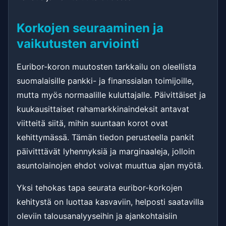
Korkojen seuraaminen ja
vaikutusten arviointi
Euribor-koron muutosten tarkkailu on oleellista
suomalaisille pankki- ja finanssialan toimijoille,
mutta myös normaalille kuluttajalle. Päivittäiset ja
kuukausittaiset rahamarkkinaindeksit antavat
viitteitä siitä, mihin suuntaan korot ovat
kehittymässä. Tämän tiedon perusteella pankit
päivitttävät lyhennyksiä ja marginaaleja, jolloin
asuntolainojen ehdot voivat muuttua ajan myötä.
Yksi tehokas tapa seurata euribor-korkojen
kehitystä on luottaa kasvaviin, helposti saatavilla
oleviin talousanalyyseihin ja ajankohtaisiin