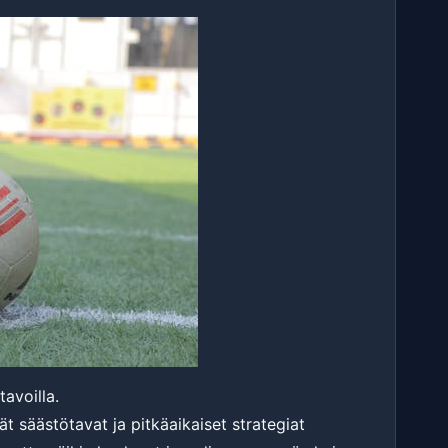
tavoilla.
t säästötavat ja pitkäaikaiset strategiat