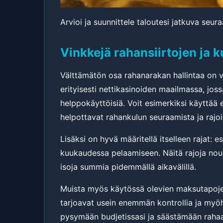
Arvioi ja suunnittele taloutesi jatkuva seu
Vinkkejä rahansiirtojen ja k
Välttämätön osa rahanarakan hallintaa on va
erityisesti nettikasinoiden maailmassa, joss
helppokäyttöisiä. Voit esimerkiksi käyttää eri
helpottavat rahankulun seuraamista ja rajoi
Lisäksi on hyvä määritellä itselleen rajat: 
kuukaudessa pelaamiseen. Näitä rajoja nouda
isoja summia pidemmällä aikavälillä.
Muista myös käytössä olevien maksutapojen
tarjoavat usein enemmän kontrollia ja my
pysymään budjetissasi ja säästämään rahaa