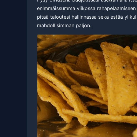
enimmäissumma viikossa rahapelaamiseen ta
pitää taloutesi hallinnassa sekä estää yliku
mahdollisimman paljon.