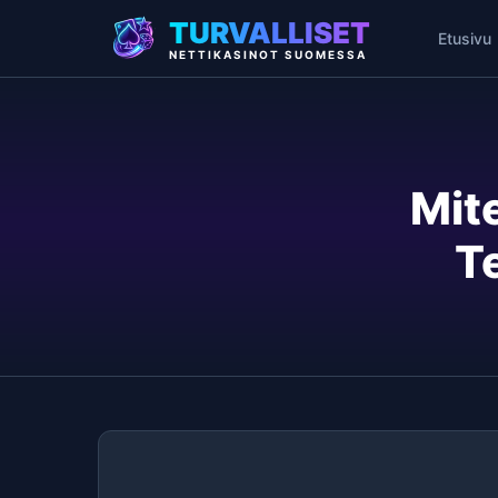
TURVALLISET
Etusivu
NETTIKASINOT SUOMESSA
Mit
T