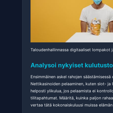
Taloudenhallinnassa digitaaliset lompakot 
Analysoi nykyiset kulutust
Ensimmäinen askel rahojen säästämisessä on
Nettikasinoiden pelaaminen, kuten slot- ja l
helposti ylikulua, jos pelaamista ei kontroll
tilitapahtumat. Määritä, kuinka paljon rahaa k
vertaa tätä kokonaiskuluusi muissa elämän 