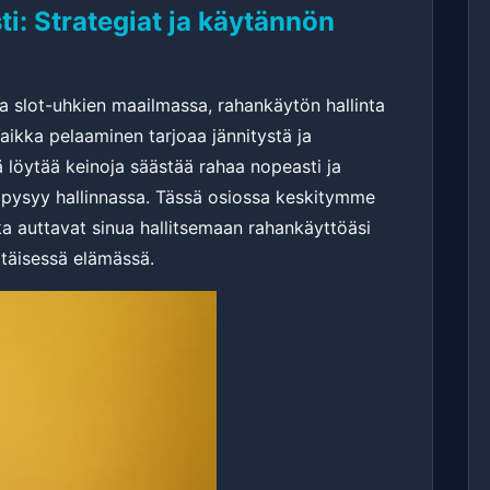
i: Strategiat ja käytännön
 ja slot-uhkien maailmassa, rahankäytön hallinta
aikka pelaaminen tarjoaa jännitystä ja
 löytää keinoja säästää rahaa nopeasti ja
us pysyy hallinnassa. Tässä osiossa keskitymme
otka auttavat sinua hallitsemaan rahankäyttöäsi
ttäisessä elämässä.