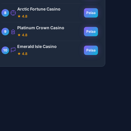
Arctic Fortune Casino
8
Pelaa
★ 4.8
Platinum Crown Casino
9
Pelaa
★ 4.8
Emerald Isle Casino
10
Pelaa
★ 4.8