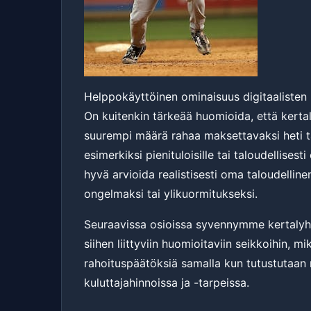
Helppokäyttöinen ominaisuus digitaalisten 
On kuitenkin tärkeää huomioida, että kerta
suurempi määrä rahaa maksettavaksi heti t
esimerkiksi pienituloisille tai taloudellise
hyvä arvioida realistisesti oma taloudelline
ongelmaksi tai ylikuormitukseksi.
Seuraavissa osioissa syvennymme kertalyhe
siihen liittyviin huomioitaviin seikkoihin, mi
rahoituspäätöksiä samalla kun tutustutaan 
kuluttajahinnoissa ja -tarpeissa.