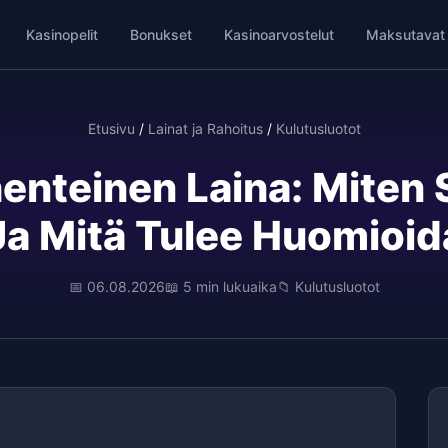
Kasinopelit
Bonukset
Kasinoarvostelut
Maksutavat
Etusivu
/
Lainat ja Rahoitus
/
Kulutusluotot
enteinen Laina: Miten 
Ja Mitä Tulee Huomioid
📅 06.08.2026
📖 5 min lukuaika
📁 Kulutusluotot