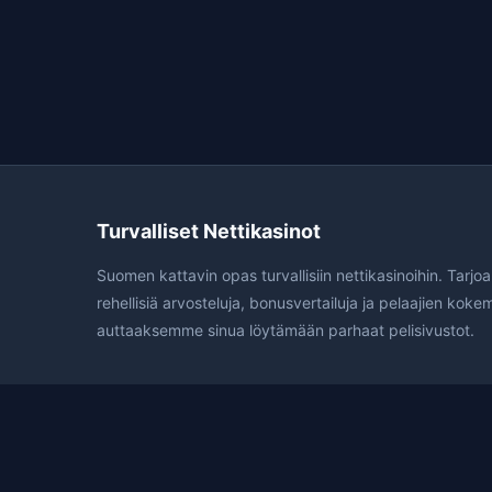
Turvalliset Nettikasinot
Suomen kattavin opas turvallisiin nettikasinoihin. Tarj
rehellisiä arvosteluja, bonusvertailuja ja pelaajien koke
auttaaksemme sinua löytämään parhaat pelisivustot.
© 2026 Turvalliset Nettikasinot. Kaikki oikeudet pidäte