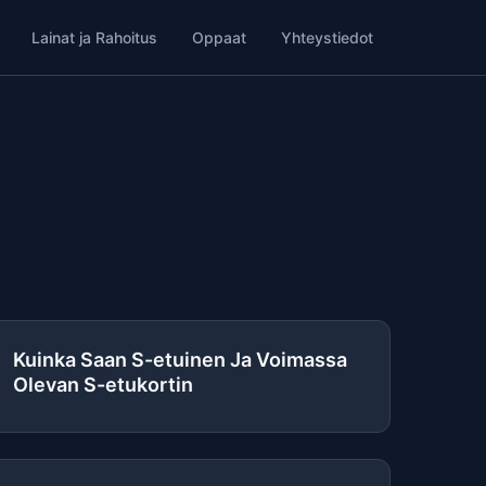
Lainat ja Rahoitus
Oppaat
Yhteystiedot
Kuinka Saan S-etuinen Ja Voimassa
Olevan S-etukortin