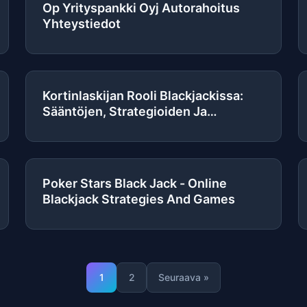
Op Yrityspankki Oyj Autorahoitus
Yhteystiedot
Kortinlaskijan Rooli Blackjackissa:
Sääntöjen, Strategioiden Ja
Mahdollisuuksien Tarkastelu
Poker Stars Black Jack - Online
Blackjack Strategies And Games
1
2
Seuraava »