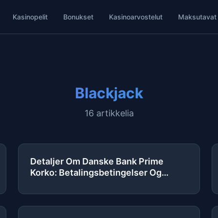
Kasinopelit
Bonukset
Kasinoarvostelut
Maksutavat
Blackjack
16 artikkelia
Detaljer Om Danske Bank Prime
Korko: Betalingsbetingelser Og
Variabel Rente