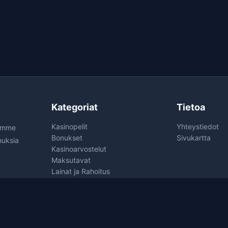
Kategoriat
Tietoa
Kasinopelit
Yhteystiedot
oamme
Bonukset
Sivukartta
muksia
Kasinoarvostelut
Maksutavat
Lainat ja Rahoitus
Oppaat
tään.