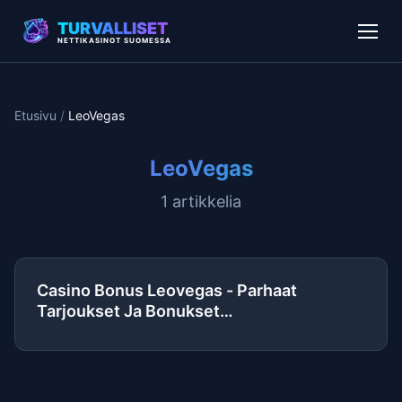
TURVALLISET
NETTIKASINOT SUOMESSA
Etusivu
/
LeoVegas
LeoVegas
1 artikkelia
Casino Bonus Leovegas - Parhaat
Tarjoukset Ja Bonukset
Suomalaispelaajille