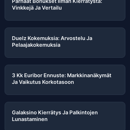
Parhaat Bonukset Ilman Kierrätystä:
Vinkkejä Ja Vertailu
Duelz Kokemuksia: Arvostelu Ja
Pelaajakokemuksia
3 Kk Euribor Ennuste: Markkinanäkymät
Ja Vaikutus Korkotasoon
Galaksino Kierrätys Ja Palkintojen
Lunastaminen