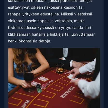
sosiaaliseen mediaan, joissa petolliset toimijat
esittäytyvät oikean näköisenä kasinon tai
rahapeliyrityksen edustajina. Näissä viesteissä
vinkataan usein nopeisiin voittoihin, mutta
todellisuudessa kyseessä on yritys saada uhri
klikkaamaan haitallisia linkkejä tai luovuttamaan
henkilökohtaisia tietoja.