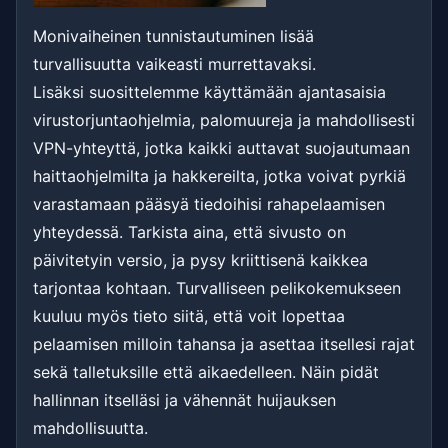
Monivaiheinen tunnistautuminen lisää
turvallisuutta vaikeasti murrettavaksi.
Lisäksi suosittelemme käyttämään ajantasaisia
virustorjuntaohjelmia, palomuureja ja mahdollisesti
VPN-yhteyttä, jotka kaikki auttavat suojautumaan
haittaohjelmilta ja hakkereilta, jotka voivat pyrkiä
varastamaan pääsyä tiedoihisi rahapelaamisen
yhteydessä. Tarkista aina, että sivusto on
päivitetyin versio, ja pysy kriittisenä kaikkea
tarjontaa kohtaan. Turvalliseen pelikokemukseen
kuuluu myös tieto siitä, että voit lopettaa
pelaamisen milloin tahansa ja asettaa itsellesi rajat
sekä talletuksille että aikaedelleen. Näin pidät
hallinnan itselläsi ja vähennät huijauksen
mahdollisuutta.