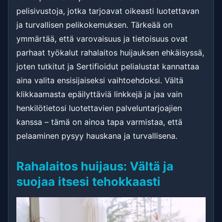
pelisivustoja, jotka tarjoavat oikeasti luotettavan
ja turvallisen pelikokemuksen. Tärkeää on
ymmärtää, että varovaisuus ja tietoisuus ovat
parhaat työkalut rahalaitos huijauksen ehkäisyssä,
joten tutkitut ja Sertifioidut pelialustat kannattaa
aina valita ensisijaiseksi vaihtoehdoksi. Vältä
klikkaamasta epäilyttäviä linkkejä ja jaa vain
henkilötietosi luotettavien palveluntarjoajien
kanssa – tämä on ainoa tapa varmistaa, että
pelaaminen pysyy hauskana ja turvallisena.
Rahalaitos huijaus: Vältä ja
suojaa itsesi tehokkaasti