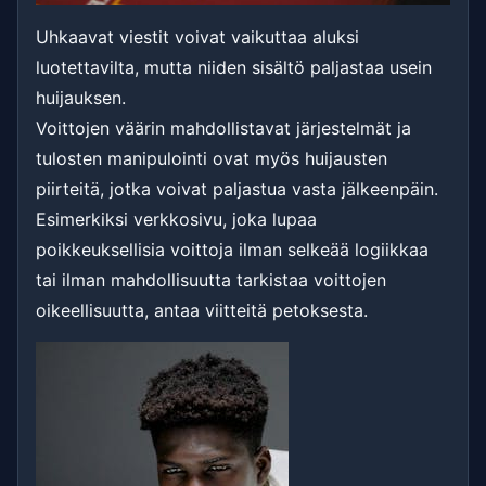
Uhkaavat viestit voivat vaikuttaa aluksi
luotettavilta, mutta niiden sisältö paljastaa usein
huijauksen.
Voittojen väärin mahdollistavat järjestelmät ja
tulosten manipulointi ovat myös huijausten
piirteitä, jotka voivat paljastua vasta jälkeenpäin.
Esimerkiksi verkkosivu, joka lupaa
poikkeuksellisia voittoja ilman selkeää logiikkaa
tai ilman mahdollisuutta tarkistaa voittojen
oikeellisuutta, antaa viitteitä petoksesta.