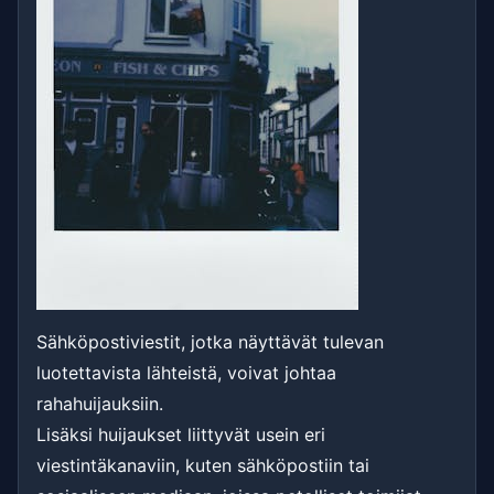
Sähköpostiviestit, jotka näyttävät tulevan
luotettavista lähteistä, voivat johtaa
rahahuijauksiin.
Lisäksi huijaukset liittyvät usein eri
viestintäkanaviin, kuten sähköpostiin tai