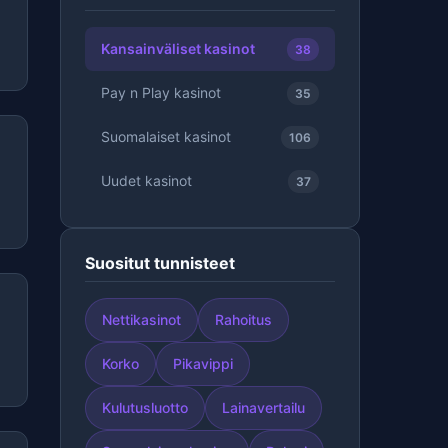
Kansainväliset kasinot
38
Pay n Play kasinot
35
Suomalaiset kasinot
106
Uudet kasinot
37
Suositut tunnisteet
Nettikasinot
Rahoitus
Korko
Pikavippi
Kulutusluotto
Lainavertailu