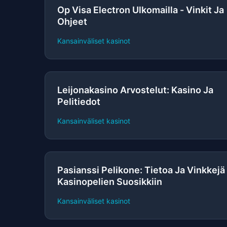
Op Visa Electron Ulkomailla - Vinkit Ja
Ohjeet
Kansainväliset kasinot
Leijonakasino Arvostelut: Kasino Ja
Pelitiedot
Kansainväliset kasinot
Pasianssi Pelikone: Tietoa Ja Vinkkejä
Kasinopelien Suosikkiin
Kansainväliset kasinot