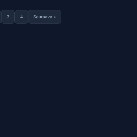
3
4
Seuraava »