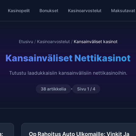
Kasinopelit
Bonukset
Kasinoarvostelut
Maksutavat
Etusivu
/
Kasinoarvostelut
/
Kansainväliset kasinot
Kansainväliset Nettikasinot
Tutustu laadukkaisiin kansainvälisiin nettikasinoihin.
38 artikkelia
Sivu 1 / 4
a:
Op Rahoitus Auto Ulkomaille: Vinkit Ja