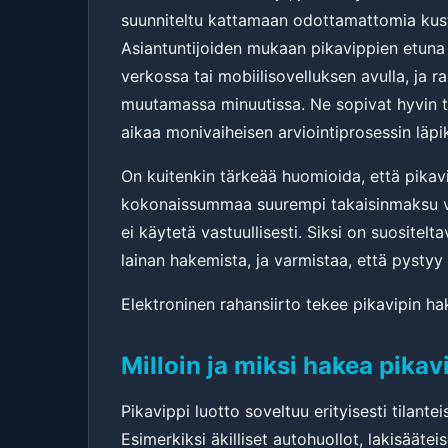
suunniteltu kattamaan odottamattomia kus
Asiantuntijoiden mukaan pikavippien etuna 
verkossa tai mobiilisovelluksen avulla, ja rah
muutamassa minuutissa. Ne sopivat hyvin tila
aikaa monivaiheisen arviointiprosessin läp
On kuitenkin tärkeää huomioida, että pikav
kokonaissummaa suurempi takaisinmaksu voiv
ei käytetä vastuullisesti. Siksi on suositel
lainan hakemista, ja varmistaa, että pystyy
Elektroninen rahansiirto tekee pikavipin h
Milloin ja miksi hakea pikav
Pikavippi luotto soveltuu erityisesti tilantei
Esimerkiksi äkilliset autohuollot, lakisääte