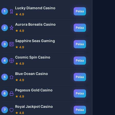
Lucky Diamond Casino
1
Pelaa
★ 4.9
Aurora Borealis Casino
2
Pelaa
★ 4.9
Sapphire Seas Gaming
3
Pelaa
★ 4.9
Cosmic Spin Casino
4
Pelaa
★ 4.9
Blue Ocean Casino
5
Pelaa
★ 4.9
Pegasus Gold Casino
6
Pelaa
★ 4.9
Royal Jackpot Casino
7
Pelaa
★ 4.8