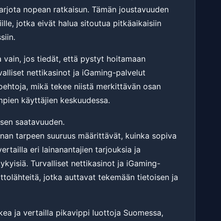
oi tarjota nopean ratkaisun. Tämän joustavuuden
lle, jotka eivät halua sitoutua pitkäaikaisiin
siin.
 vain, jos tiedät, että pystyt hoitamaan
alliset nettikasinot ja iGaming-palvelut
oehtoja, mikä tekee niistä merkittävän osan
mpien käyttäjien keskuudessa.
ksen saatavuuden.
ainan tarpeen suuruus määrittävät, kuinka sopiva
tailla eri lainanantajien tarjouksia ja
ykyisiä. Turvalliset nettikasinot ja iGaming-
ottolähteitä, jotka auttavat tekemään tietoisen ja
a ja vertailla pikavippi luottoja Suomessa,