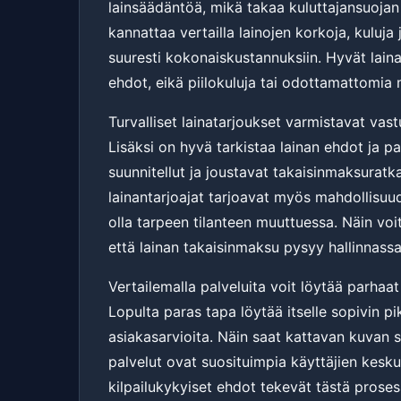
lainsäädäntöä, mikä takaa kuluttajansuojan 
kannattaa vertailla lainojen korkoja, kuluja
suuresti kokonaiskustannuksiin. Hyvät lain
ehdot, eikä piilokuluja tai odottamattomia 
Turvalliset lainatarjoukset varmistavat vast
Lisäksi on hyvä tarkistaa lainan ehdot ja p
suunnitellut ja joustavat takaisinmaksuratka
lainantarjoajat tarjoavat myös mahdollisuu
olla tarpeen tilanteen muuttuessa. Näin voit
että lainan takaisinmaksu pysyy hallinnassa
Vertailemalla palveluita voit löytää parhaat
Lopulta paras tapa löytää itselle sopivin pi
asiakasarvioita. Näin saat kattavan kuvan sii
palvelut ovat suosituimpia käyttäjien kesku
kilpailukykyiset ehdot tekevät tästä prosess