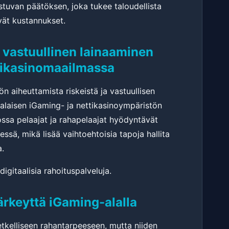
stuvan päätöksen, joka tukee taloudellista
ävät kustannukset.
a vastuullinen lainaaminen
tikasinomaailmassa
 aiheuttamista riskeistä ja vastuullisen
malaisen iGaming- ja nettikasinoympäristön
ossa pelaajat ja rahapelaajat hyödyntävät
sä, mikä lisää vaihtoehtoisia tapoja hallita
a.
igitaalisia rahoituspalveluja.
ärkeyttä iGaming-alalla
etkelliseen rahantarpeeseen, mutta niiden