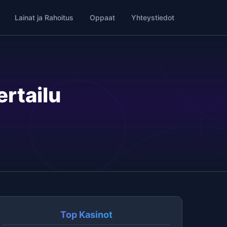
Lainat ja Rahoitus
Oppaat
Yhteystiedot
ertailu
Top Kasinot