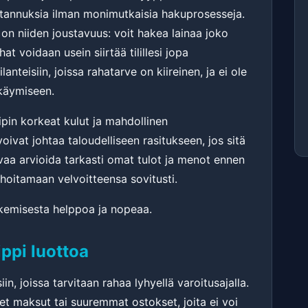
tannuksia ilman monimutkaisia hakuprosesseja.
on niiden joustavuus: voit hakea lainaa joko
at voidaan usein siirtää tilillesi jopa
nteisiin, joissa rahatarve on kiireinen, ja ei ole
ikäymiseen.
ipin korkeat kulut ja mahdollinen
at johtaa taloudelliseen rasitukseen, jos sitä
tavaa arvioida tarkasti omat tulot ja menot ennen
 hoitamaan velvoitteensa sovitusti.
akemisesta helppoa ja nopeaa.
ippi luottoa
siin, joissa tarvitaan rahaa lyhyellä varoitusajalla.
iset maksut tai suuremmat ostokset, joita ei voi