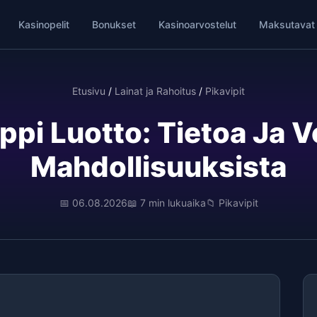
Kasinopelit
Bonukset
Kasinoarvostelut
Maksutavat
Etusivu
/
Lainat ja Rahoitus
/
Pikavipit
ppi Luotto: Tietoa Ja V
Mahdollisuuksista
📅 06.08.2026
📖 7 min lukuaika
📁 Pikavipit