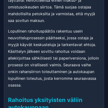
täyttävät velvoitteensa ennen maksu- ja
omistusoikeuden siirtoa. Tämä suojaa ostajaa
mahdollisilta petoksilta ja varmistaa, että myyjä
saa sovitun maksun.
Lopullinen rahoituspäätös rakentuu usein
neuvotteluprosessin päätteeksi, jossa ostaja ja
myyjä käyvät keskusteluja ja tarkentavat ehtoja.
Käsittelyn jälkeen sovittu rahoitus voidaan
allekirjoittaa sähköisesti tai paperiversiona, jolloin
prosessi on virallisesti valmis. Seuraava vaihe
onkin rahansiirron toteuttaminen ja autokaupan
lopullinen toteutus, josta kerromme seuraavassa
osassa.
Rahoitus yksityisten väliin
autokauppaan