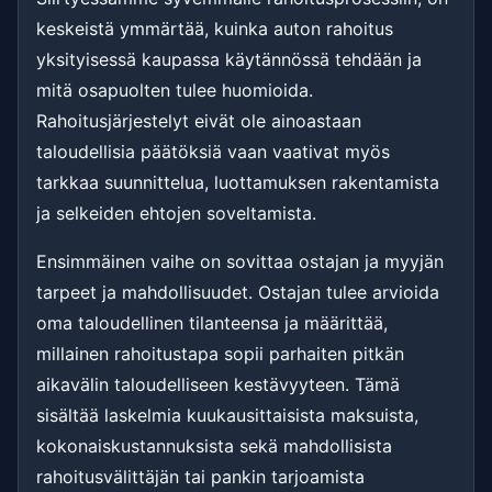
keskeistä ymmärtää, kuinka auton rahoitus
yksityisessä kaupassa käytännössä tehdään ja
mitä osapuolten tulee huomioida.
Rahoitusjärjestelyt eivät ole ainoastaan
taloudellisia päätöksiä vaan vaativat myös
tarkkaa suunnittelua, luottamuksen rakentamista
ja selkeiden ehtojen soveltamista.
Ensimmäinen vaihe on sovittaa ostajan ja myyjän
tarpeet ja mahdollisuudet. Ostajan tulee arvioida
oma taloudellinen tilanteensa ja määrittää,
millainen rahoitustapa sopii parhaiten pitkän
aikavälin taloudelliseen kestävyyteen. Tämä
sisältää laskelmia kuukausittaisista maksuista,
kokonaiskustannuksista sekä mahdollisista
rahoitusvälittäjän tai pankin tarjoamista