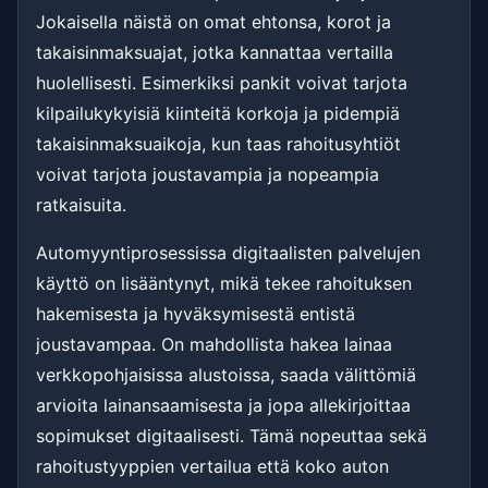
Jokaisella näistä on omat ehtonsa, korot ja
takaisinmaksuajat, jotka kannattaa vertailla
huolellisesti. Esimerkiksi pankit voivat tarjota
kilpailukykyisiä kiinteitä korkoja ja pidempiä
takaisinmaksuaikoja, kun taas rahoitusyhtiöt
voivat tarjota joustavampia ja nopeampia
ratkaisuita.
Automyyntiprosessissa digitaalisten palvelujen
käyttö on lisääntynyt, mikä tekee rahoituksen
hakemisesta ja hyväksymisestä entistä
joustavampaa. On mahdollista hakea lainaa
verkkopohjaisissa alustoissa, saada välittömiä
arvioita lainansaamisesta ja jopa allekirjoittaa
sopimukset digitaalisesti. Tämä nopeuttaa sekä
rahoitustyyppien vertailua että koko auton