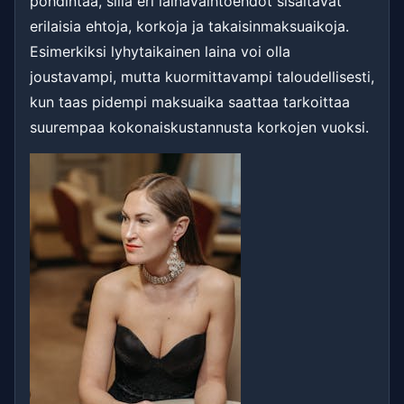
pohdintaa, sillä eri lainavaihtoehdot sisältävät
erilaisia ehtoja, korkoja ja takaisinmaksuaikoja.
Esimerkiksi lyhytaikainen laina voi olla
joustavampi, mutta kuormittavampi taloudellisesti,
kun taas pidempi maksuaika saattaa tarkoittaa
suurempaa kokonaiskustannusta korkojen vuoksi.