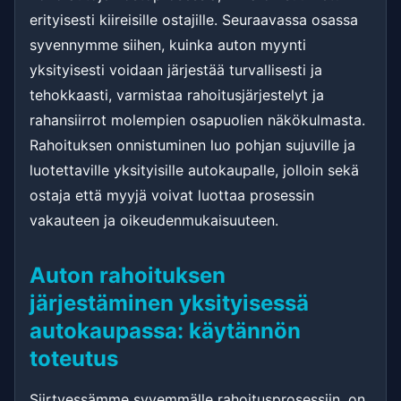
erityisesti kiireisille ostajille. Seuraavassa osassa
syvennymme siihen, kuinka auton myynti
yksityisesti voidaan järjestää turvallisesti ja
tehokkaasti, varmistaa rahoitusjärjestelyt ja
rahansiirrot molempien osapuolien näkökulmasta.
Rahoituksen onnistuminen luo pohjan sujuville ja
luotettaville yksityisille autokaupalle, jolloin sekä
ostaja että myyjä voivat luottaa prosessin
vakauteen ja oikeudenmukaisuuteen.
Auton rahoituksen
järjestäminen yksityisessä
autokaupassa: käytännön
toteutus
Siirtyessämme syvemmälle rahoitusprosessiin, on