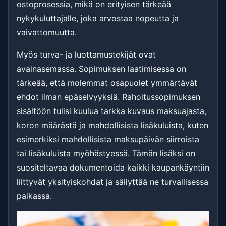
ostoprosessia, mikä on erityisen tärkeää
nykykuluttajalle, joka arvostaa nopeutta ja
vaivattomuutta.
Myös turva- ja luottamustekijät ovat
avainasemassa. Sopimuksen laatimisessa on
tärkeää, että molemmat osapuolet ymmärtävät
ehdot ilman epäselvyyksiä. Rahoitussopimuksen
sisältöön tulisi kuulua tarkka kuvaus maksuajasta,
koron määrästä ja mahdollisista lisäkuluista, kuten
esimerkiksi mahdollisista maksupäivän siirroista
tai lisäkuluista myöhästyessä. Tämän lisäksi on
suositeltavaa dokumentoida kaikki kaupankäyntiin
liittyvät yksityiskohdat ja säilyttää ne turvallisessa
paikassa.