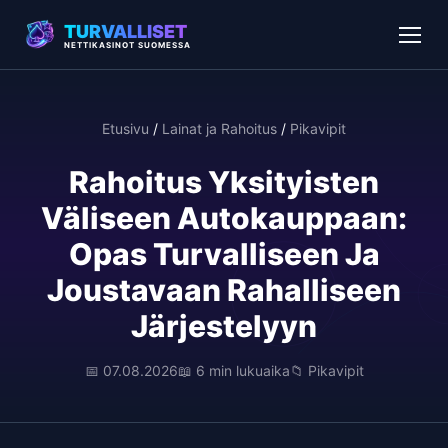
TURVALLISET
NETTIKASINOT SUOMESSA
Etusivu
/
Lainat ja Rahoitus
/
Pikavipit
Rahoitus Yksityisten
Väliseen Autokauppaan:
Opas Turvalliseen Ja
Joustavaan Rahalliseen
Järjestelyyn
📅 07.08.2026
📖 6 min lukuaika
📁 Pikavipit