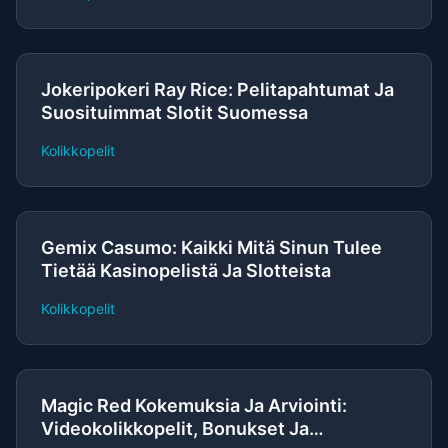
Jokeripokeri Ray Rice: Pelitapahtumat Ja
Suosituimmat Slotit Suomessa
Kolikkopelit
Gemix Casumo: Kaikki Mitä Sinun Tulee
Tietää Kasinopelistä Ja Slotteista
Kolikkopelit
Magic Red Kokemuksia Ja Arviointi:
Videokolikkopelit, Bonukset Ja