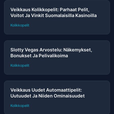
Veikkaus Kolikkopelit: Parhaat Pelit,
Voitot Ja Vinkit Suomalaisilla Kasinoilla
Kolikkopelit
Slotty Vegas Arvostelu: Näkemykset,
Bonukset Ja Pelivalikoima
Kolikkopelit
Veikkaus Uudet Automaattipelit:
Uutuudet Ja Niiden Ominaisuudet
Kolikkopelit