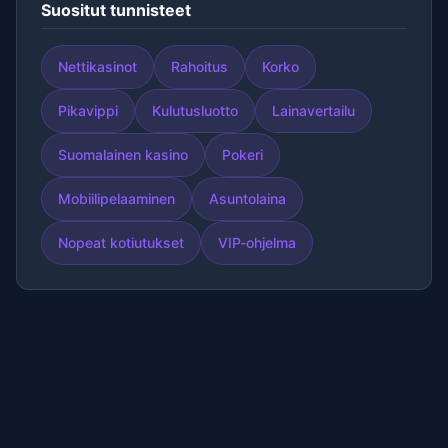
Suositut tunnisteet
Nettikasinot
Rahoitus
Korko
Pikavippi
Kulutusluotto
Lainavertailu
Suomalainen kasino
Pokeri
Mobiilipelaaminen
Asuntolaina
Nopeat kotiutukset
VIP-ohjelma