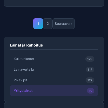
1
2
Seuraava »
Lainat ja Rahoitus
Kulutusluotot
129
Lainavertailu
117
Pikavipit
127
Yrityslainat
19