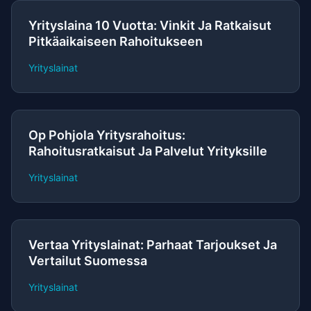
Yrityslaina 10 Vuotta: Vinkit Ja Ratkaisut
Pitkäaikaiseen Rahoitukseen
Yrityslainat
Op Pohjola Yritysrahoitus:
Rahoitusratkaisut Ja Palvelut Yrityksille
Yrityslainat
Vertaa Yrityslainat: Parhaat Tarjoukset Ja
Vertailut Suomessa
Yrityslainat