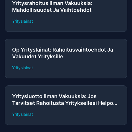
Yritysrahoitus Ilman Vakuuksia:
Mahdollisuudet Ja Vaihtoehdot
Yrityslainat
Op Yrityslainat: Rahoitusvaihtoehdot Ja
Vakuudet Yrityksille
Yrityslainat
Yritysluotto Ilman Vakuuksia: Jos
Tarvitset Rahoitusta Yrityksellesi Helposti
Ja Nopeasti
Yrityslainat